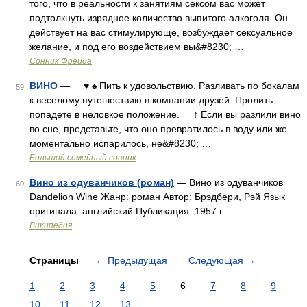
того, что в реальности к занятиям сексом вас может
подтолкнуть изрядное количество выпитого алкоголя. Он
действует на вас стимулирующе, возбуждает сексуальное
желание, и под его воздействием вы&#8230; …
Cонник Фрейда
ВИНО
— ♥ ♠ Пить к удовольствию. Разливать по бокалам
59
к веселому путешествию в компании друзей. Пролить
попадете в неловкое положение. ↑ Если вы разлили вино
во сне, представьте, что оно превратилось в воду или же
моментально испарилось, не&#8230; …
Большой семейный сонник
Вино из одуванчиков (роман)
— Вино из одуванчиков
60
Dandelion Wine Жанр: роман Автор: Брэдбери, Рэй Язык
оригинала: английский Публикация: 1957 г …
Википедия
Страницы
←
Предыдущая
Следующая
→
1
2
3
4
5
6
7
8
9
10
11
12
13