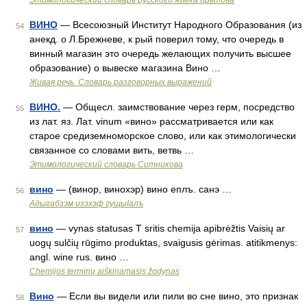
Этимологический словарь русского языка Крылова
ВИНО
— Всесоюзный Институт Народного Образования (из
54
анекд. о Л.Брежневе, к рый поверил тому, что очередь в
винный магазин это очередь желающих получить высшее
образование) о вывеске магазина Вино …
Живая речь. Словарь разговорных выражений
ВИНО.
— Общесл. заимствование через герм, посредство
55
из лат. яз. Лат. vinum «вино» рассматривается или как
старое средиземноморское слово, или как этимологически
связанное со словами вить, ветвь …
Этимологический словарь Ситникова
вино
— (винор, винохэр) вино еплъ. санэ …
56
Адыгабзэм изэхэф гущыIалъ
вино
— vynas statusas T sritis chemija apibrėžtis Vaisių ar
57
uogų sulčių rūgimo produktas, svaigusis gėrimas. atitikmenys:
angl. wine rus. вино …
Chemijos terminų aiškinamasis žodynas
Вино
— Если вы видели или пили во сне вино, это признак
58