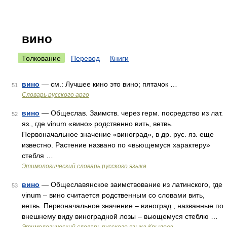
вино
Толкование
Перевод
Книги
вино
— см.: Лучшее кино это вино; пятачок …
51
Словарь русского арго
вино
— Общеслав. Заимств. через герм. посредство из лат.
52
яз., где vinum «вино» родственно вить, ветвь.
Первоначальное значение «виноград», в др. рус. яз. еще
известно. Растение названо по «вьющемуся характеру»
стебля …
Этимологический словарь русского языка
вино
— Общеславянское заимствование из латинского, где
53
vinum – вино считается родственным со словами вить,
ветвь. Первоначальное значение – виноград , названные по
внешнему виду виноградной лозы – вьющемуся стеблю …